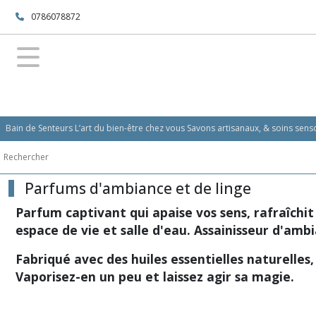
Fermer
0786078872
FILTRES
Tous
les
produits
Bain de Senteurs L’art du bien-être chez vous Savons artisanaux, & soins se
Parfums
d'ambiance
et
de
Parfums d'ambiance et de linge
linge
(31)
Parfum captivant qui apaise vos sens, rafraîchit
espace de vie et salle d'eau. Assainisseur d'amb
Afficher
Fabriqué avec des huiles essentielles naturelle
les
Vaporisez-en un peu et laissez agir sa magie.
résultats