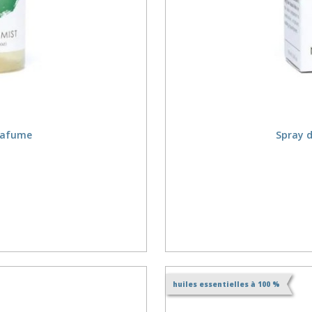
mafume
Spray 
huiles essentielles à 100 %