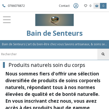
Fermer
0786078872
Contact
0
0
FILTRES
Tous
Bain de Senteurs
les
produits
Bain de Senteurs L’art du bien-être chez vous Savons artisanaux, & soins sensoriels, Aromathérapie et Parfums d'Ambiance,Soin Des Cheveux
Produits
naturels
soin
du
Produits naturels soin du corps
corps
(33)
Nous sommes fiers d'offrir une sélection
diversifiée de produits de soins corporels
naturels, répondant tous à nos normes
Afficher
les
élevées de qualité et de bonté naturelle.
résultats
En vous inscrivant chez nous, vous avez
accès à des produits haut de gamme