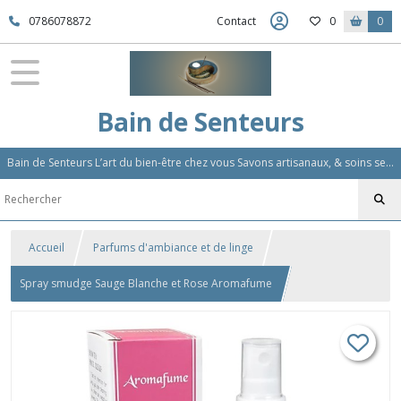
0786078872
Contact
0
0
Bain de Senteurs
Bain de Senteurs L’art du bien-être chez vous Savons artisanaux, & soins sensoriels, Aromathérapie et Parfums d'Ambiance,Soin Des Cheveux
Accueil
Parfums d'ambiance et de linge
Spray smudge Sauge Blanche et Rose Aromafume