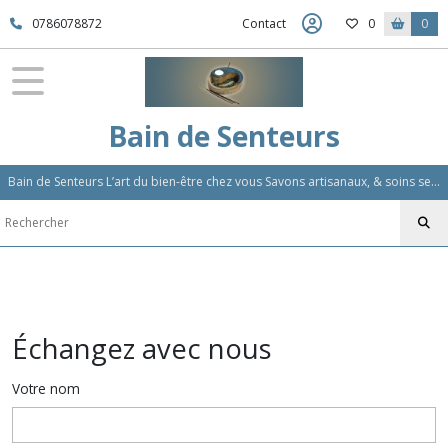
0786078872
Contact
0
0
Bain de Senteurs
Bain de Senteurs L’art du bien-être chez vous Savons artisanaux, & soins sensoriels, Aromathérapie et Parfums d'Ambiance,Soin Des Cheveux
Échangez avec nous
Votre nom