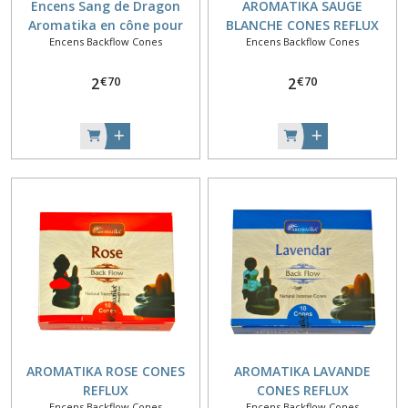
Encens Sang de Dragon
AROMATIKA SAUGE
Aromatika en cône pour
BLANCHE CONES REFLUX
Encens Backflow Cones
Encens Backflow Cones
porte encens à reflux.
€
70
€
70
2
2
AROMATIKA ROSE CONES
AROMATIKA LAVANDE
REFLUX
CONES REFLUX
Encens Backflow Cones
Encens Backflow Cones