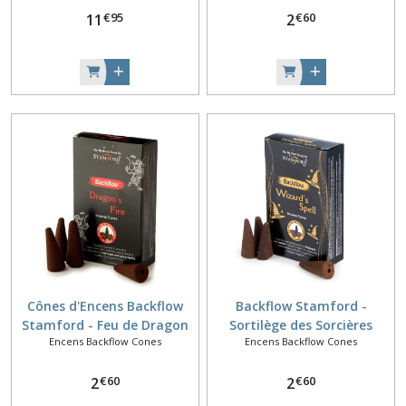
€
95
€
60
blanche, Palo Santo, musc
11
2
Cônes d'Encens Backflow
Backflow Stamford -
Stamford - Feu de Dragon
Sortilège des Sorcières
Encens Backflow Cones
Encens Backflow Cones
€
60
€
60
2
2