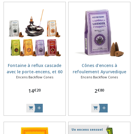
Fontaine à reflux cascade
Cônes d'encens à
avec le porte-encens, et 60
refoulement Ayurvedique
Encens Backflow Cones
Encens Backflow Cones
cônes d'encens ayurvédique
Lavande
assortis
€
20
€
80
14
2
Un encens sensuel