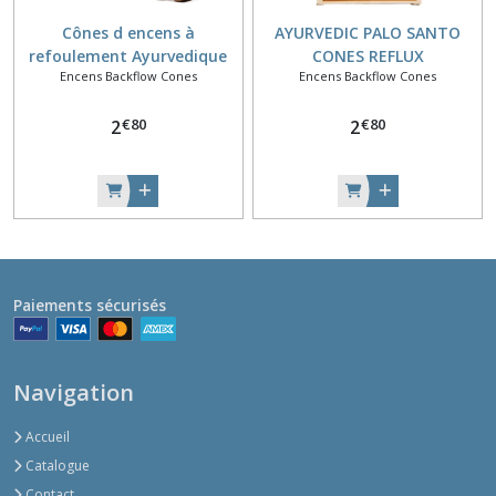
Cônes d encens à
AYURVEDIC PALO SANTO
refoulement Ayurvedique
CONES REFLUX
Encens Backflow Cones
Encens Backflow Cones
sang du dragon
€
80
€
80
2
2
Paiements sécurisés
Navigation
Accueil
Catalogue
Contact