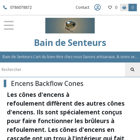
Fermer
0786078872
Contact
0
0
FILTRES
Tous
Bain de Senteurs
les
produits
Bain de Senteurs L’art du bien-être chez vous Savons artisanaux, & soins sensoriels, Aromathérapie et Parfums d'Ambiance,Soin Des Cheveux
Encens
Backflow
Cones
(40)
Encens Backflow Cones
Les cônes d'encens à
Afficher
refoulement diffèrent des autres cônes
les
d'encens. Ils sont spécialement conçus
résultats
pour faire fonctionner les brûleurs à
refoulement. Les cônes d'encens en
cascade ont un trou à l'intérieur qui fait