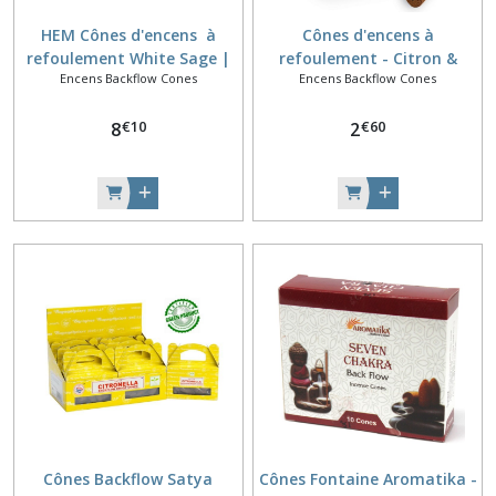
HEM Cônes d'encens à
Cônes d'encens à
refoulement White Sage |
refoulement - Citron &
Encens Backflow Cones
Encens Backflow Cones
Arôme durable pour la
Citronnelle
positivité
€
10
€
60
8
2
Cônes Backflow Satya
Cônes Fontaine Aromatika -