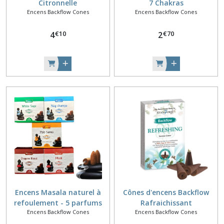
Citronnelle
7 Chakras
Encens Backflow Cones
Encens Backflow Cones
€
10
€
70
4
2
Encens Masala naturel à
Cônes d'encens Backflow
refoulement - 5 parfums
Rafraichissant
Encens Backflow Cones
Encens Backflow Cones
assortis : Nag Champa,
Dragon Blood, sauge