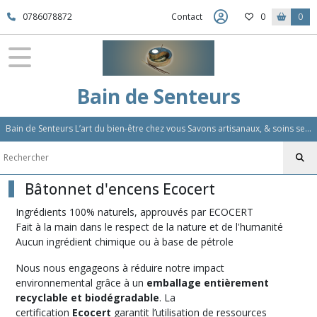
Fermer
0786078872
Contact
0
0
FILTRES
Tous
Bain de Senteurs
les
produits
Bain de Senteurs L’art du bien-être chez vous Savons artisanaux, & soins sensoriels, Aromathérapie et Parfums d'Ambiance,Soin Des Cheveux
Bâtonnet
d'encens
Ecocert
(33)
Bâtonnet d'encens Ecocert
Ingrédients 100% naturels, approuvés par ECOCERT
Fait à la main dans le respect de la nature et de l'humanité
Afficher
Aucun ingrédient chimique ou à base de pétrole
les
résultats
Nous nous engageons à réduire notre impact
environnemental grâce à un
emballage entièrement
recyclable et biodégradable
. La
certification
Ecocert
garantit l’utilisation de ressources