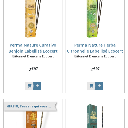
Perma Nature Curativo
Perma Nature Herba
Benjoin Labellisé Ecocert
Citronnelle Labellisé Ecocert
Bâtonnet D'encens Ecocert
Bâtonnet D'encens Ecocert
15g
15g
€
97
€
97
2
2
HERBIO, l'encens qui vous veut du bien