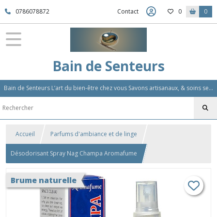
0786078872
Contact
0
0
Bain de Senteurs
Bain de Senteurs L’art du bien-être chez vous Savons artisanaux, & soins sensoriels, Aromathérapie et Parfums d'Ambiance,Soin Des Cheveux
Accueil
Parfums d'ambiance et de linge
Désodorisant Spray Nag Champa Aromafume
Brume naturelle