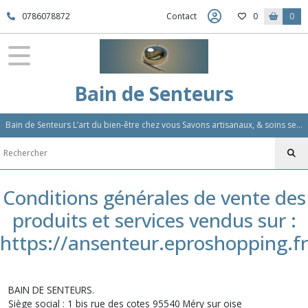
0786078872
Contact
0
0
Bain de Senteurs
Bain de Senteurs L’art du bien-être chez vous Savons artisanaux, & soins sensoriels, Aromathérapie et Parfums d'Ambiance,Soin Des Cheveux
Conditions générales de vente des
produits et services vendus sur :
https://ansenteur.eproshopping.fr
BAIN DE SENTEURS.
Siège social : 1 bis rue des cotes 95540 Méry sur oise