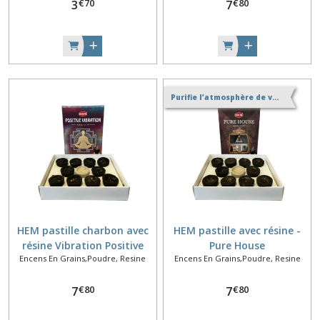
€
70
€
80
3
7
Purifie l’atmosphère de votre maison
HEM pastille charbon avec
HEM pastille avec résine -
résine Vibration Positive
Pure House
Encens En Grains,Poudre, Resine
Encens En Grains,Poudre, Resine
€
80
€
80
7
7