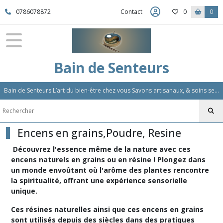
Fermer
0786078872
Contact
0
0
FILTRES
Tous
Bain de Senteurs
les
produits
Bain de Senteurs L’art du bien-être chez vous Savons artisanaux, & soins sensoriels, Aromathérapie et Parfums d'Ambiance,Soin Des Cheveux
Encens
en
grains,Poudre,
Resine
Encens en grains,Poudre, Resine
(70)
Découvrez l'essence même de la nature avec ces
encens naturels en grains ou en résine ! Plongez dans
Afficher
un monde envoûtant où l'arôme des plantes rencontre
la spiritualité, offrant une expérience sensorielle
les
unique.
résultats
Ces résines naturelles ainsi que ces encens en grains
sont utilisés depuis des siècles dans des pratiques