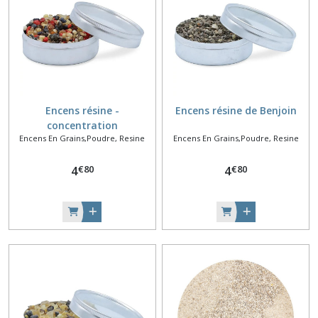
Encens résine -
Encens résine de Benjoin
concentration
Encens En Grains,Poudre, Resine
Encens En Grains,Poudre, Resine
€
80
€
80
4
4