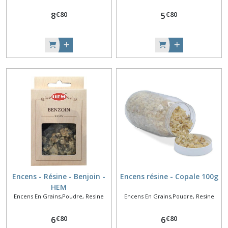
€
80
€
80
8
5
Encens - Résine - Benjoin -
Encens résine - Copale 100g
HEM
Encens En Grains,Poudre, Resine
Encens En Grains,Poudre, Resine
€
80
€
80
6
6