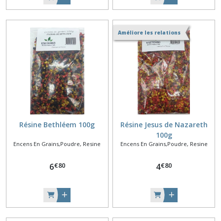
Améliore les relations
Résine Bethléem 100g
Résine Jesus de Nazareth
100g
Encens En Grains,Poudre, Resine
Encens En Grains,Poudre, Resine
€
80
€
80
6
4