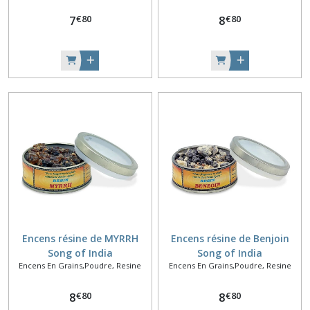
€
80
€
80
7
8
Encens résine de MYRRH
Encens résine de Benjoin
Song of India
Song of India
Encens En Grains,Poudre, Resine
Encens En Grains,Poudre, Resine
€
80
€
80
8
8