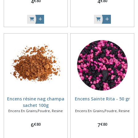
€
80
€
80
4
4
Encens résine nag champa
Encens Sainte Rita - 50 gr
sachet 100g
Encens En Grains,Poudre, Resine
Encens En Grains,Poudre, Resine
€
80
€
80
6
7