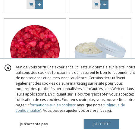
Afin de vous offrir une expérience utilisateur optimale sur le site, nous
utilisons des cookies fonctionnels qui assurent le bon fonctionnement
de nos services et en mesurent l’audience. Certains tiers utilisent
Encens Nazareth rose - 50
Encens résine - Cathedral
également des cookies de suivi marketing sur le site pour vous
gr
(cathédrale)
montrer des publicités personnalisées sur d’autres sites Web et dans
leurs applications. En cliquant sur le bouton “J’accepte” vous acceptez
Encens En Grains,Poudre, Resine
Encens En Grains,Poudre, Resine
l’utilisation de ces cookies. Pour en savoir plus, vous pouvez lire notre
page
“Informations sur les cookies”
ainsi que notre
“Politique de
€
80
€
80
5
4
confidentialité“
. Vous pouvez ajuster vos préférences
ici
.
je n'accepte pas
J'ACCEPTE