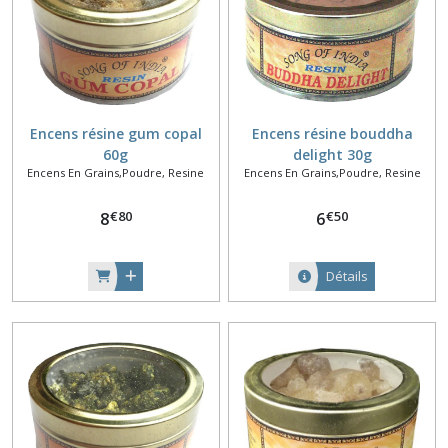
Encens résine gum copal
Encens résine bouddha
60g
delight 30g
Encens En Grains,Poudre, Resine
Encens En Grains,Poudre, Resine
€
80
€
50
8
6
Détails