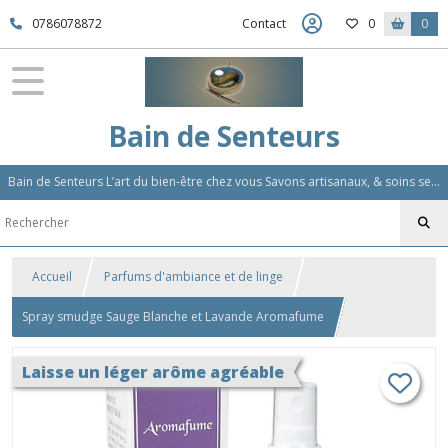
0786078872
Contact
0
0
Bain de Senteurs
Bain de Senteurs L’art du bien-être chez vous Savons artisanaux, & soins sensoriels, Aromathérapie et Parfums d'Ambiance,Soin Des Cheveux
Accueil
Parfums d'ambiance et de linge
Spray smudge Sauge Blanche et Lavande Aromafume
Laisse un léger arôme agréable