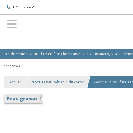
0786078872
Bain de Senteurs L’art du bien-être chez vous Savons artisanaux, & soins se
Accueil
Produits naturels soin du corps
Savon au biosulfure Ta
Peau grasse