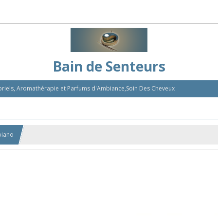
Bain de Senteurs
nsoriels, Aromathérapie et Parfums d'Ambiance,Soin Des Cheveux
biano