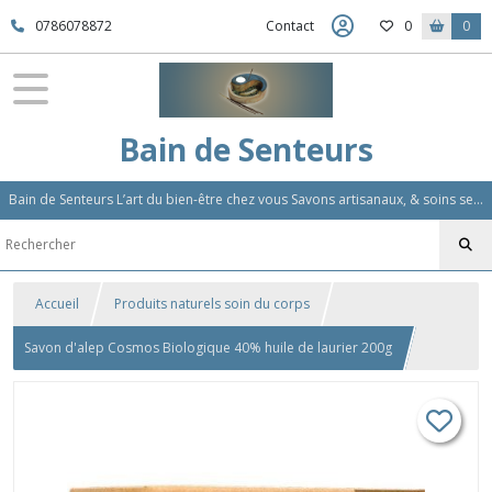
0786078872
Contact
0
0
Bain de Senteurs
Bain de Senteurs L’art du bien-être chez vous Savons artisanaux, & soins sensoriels, Aromathérapie et Parfums d'Ambiance,Soin Des Cheveux
Accueil
Produits naturels soin du corps
Savon d'alep Cosmos Biologique 40% huile de laurier 200g