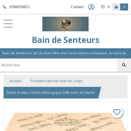
0786078872
Contact
0
0
Bain de Senteurs
Bain de Senteurs L’art du bien-être chez vous Savons artisanaux, & soins sensoriels, Aromathérapie et Parfums d'Ambiance,Soin Des Cheveux
Accueil
Produits naturels soin du corps
Savon d'alep Cosmos Biologique 20% huile de laurier