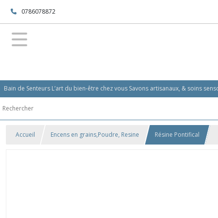
0786078872
Bain de Senteurs L’art du bien-être chez vous Savons artisanaux, & soins se
Accueil
Encens en grains,Poudre, Resine
Résine Pontifical