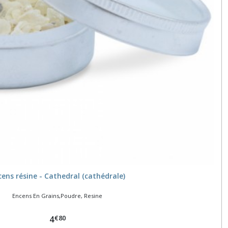
cens résine - Cathedral (cathédrale)
Encens En Grains,Poudre, Resine
€
80
4