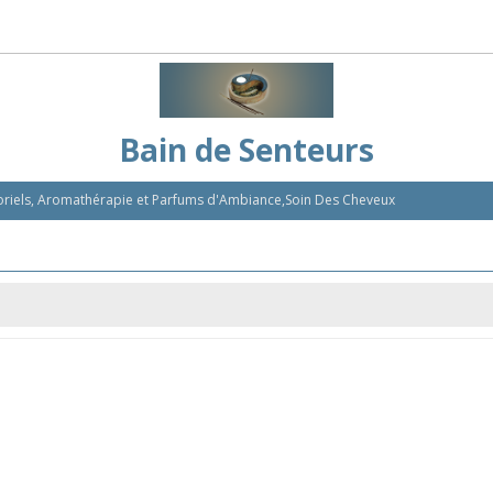
Bain de Senteurs
nsoriels, Aromathérapie et Parfums d'Ambiance,Soin Des Cheveux