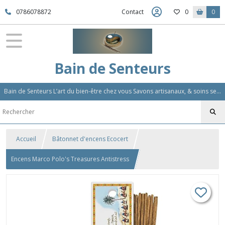
0786078872
Contact
0
0
Bain de Senteurs
Bain de Senteurs L’art du bien-être chez vous Savons artisanaux, & soins sensoriels, Aromathérapie et Parfums d'Ambiance,Soin Des Cheveux
Accueil
Bâtonnet d'encens Ecocert
Encens Marco Polo's Treasures Antistress