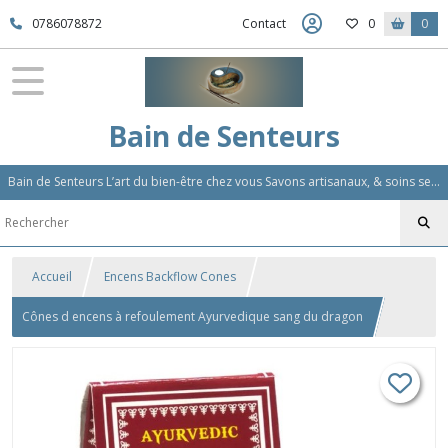
0786078872
Contact
0
0
Bain de Senteurs
Bain de Senteurs L’art du bien-être chez vous Savons artisanaux, & soins sensoriels, Aromathérapie et Parfums d'Ambiance,Soin Des Cheveux
Accueil
Encens Backflow Cones
Cônes d encens à refoulement Ayurvedique sang du dragon