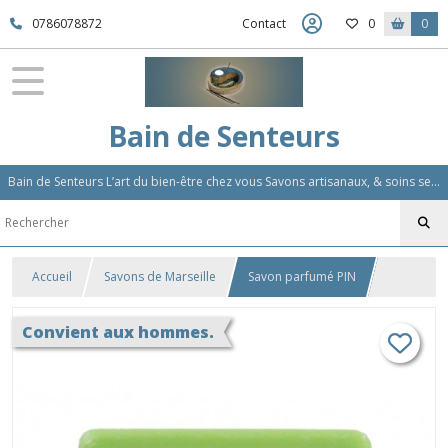
0786078872
Contact
0
0
Bain de Senteurs
Bain de Senteurs L’art du bien-être chez vous Savons artisanaux, & soins sensoriels, Aromathérapie et Parfums d'Ambiance,Soin Des Cheveux
Accueil
Savons de Marseille
Savon parfumé PIN
Convient aux hommes.