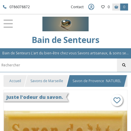
0786078872
Contact
0
0
Bain de Senteurs
Bain de Senteurs L’art du bien-être chez vous Savons artisanaux, & soins sensoriels, Aromathérapie et Parfums d'Ambiance,Soin Des Cheveux
Accueil
Savons de Marseille
Savon de Provence NATUREL
Juste l'odeur du savon.