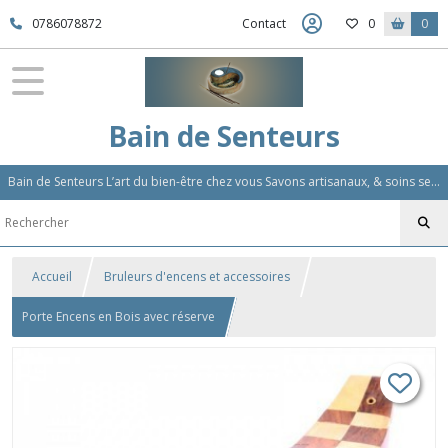
0786078872
Contact
0
0
Bain de Senteurs
Bain de Senteurs L’art du bien-être chez vous Savons artisanaux, & soins sensoriels, Aromathérapie et Parfums d'Ambiance,Soin Des Cheveux
Accueil
Bruleurs d'encens et accessoires
Porte Encens en Bois avec réserve