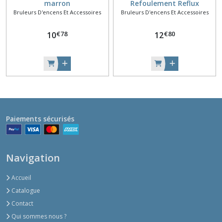
marron
Refoulement Reflux
Bruleurs D'encens Et Accessoires
Bruleurs D'encens Et Accessoires
Backflow Peace of the East
- Bouddha Porte-bonheur
€
78
€
80
10
12
Paiements sécurisés
Navigation
Accueil
Catalogue
Contact
Qui sommes nous ?