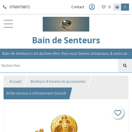
0786078872
Contact
0
0
Bain de Senteurs
Bain de Senteurs L’art du bien-être chez vous Savons artisanaux, & soins sensoriels, Aromathérapie et Parfums d'Ambiance,Soin Des Cheveux
Accueil
Bruleurs d'encens et accessoires
Brûle-encens à refoulement Ganesh