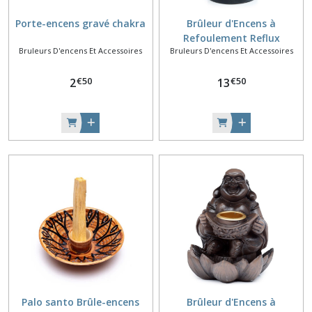
Porte-encens gravé chakra
Brûleur d'Encens à
Refoulement Reflux
Bruleurs D'encens Et Accessoires
Bruleurs D'encens Et Accessoires
Backflow - Main Mantra
€
50
€
50
2
13
Palo santo Brûle-encens
Brûleur d'Encens à