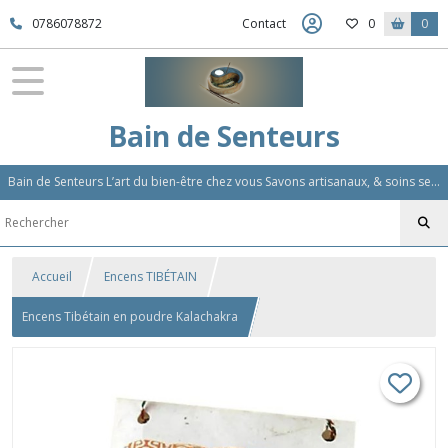
0786078872
Contact
0
0
Bain de Senteurs
Bain de Senteurs L’art du bien-être chez vous Savons artisanaux, & soins sensoriels, Aromathérapie et Parfums d'Ambiance,Soin Des Cheveux
Accueil
Encens TIBÉTAIN
Encens Tibétain en poudre Kalachakra