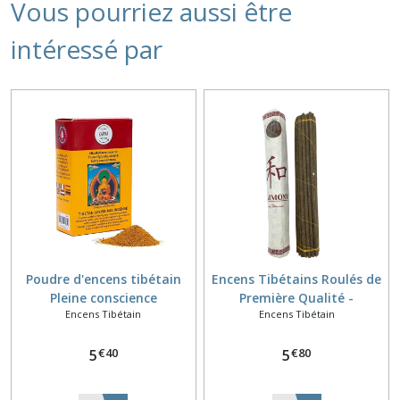
Vous pourriez aussi être
intéressé par
Poudre d'encens tibétain
Encens Tibétains Roulés de
Pleine conscience
Première Qualité -
Encens Tibétain
Encens Tibétain
Harmonie
€
40
€
80
5
5