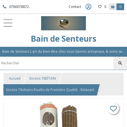
0786078872
Contact
0
0
Bain de Senteurs
Bain de Senteurs L’art du bien-être chez vous Savons artisanaux, & soins sensoriels, Aromathérapie et Parfums d'Ambiance,Soin Des Cheveux
Accueil
Encens TIBÉTAIN
Encens Tibétains Roulés de Première Qualité - Relaxant