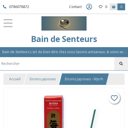
0786078872
Contact
0
0
Bain de Senteurs
Bain de Senteurs L’art du bien-être chez vous Savons artisanaux, & soins sensoriels, Aromathérapie et Parfums d'Ambiance,Soin Des Cheveux
Accueil
Encens japonais
Encens Japonais - Myrrh