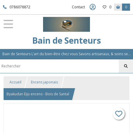
0786078872
Contact
0
0
Bain de Senteurs
Bain de Senteurs L’art du bien-être chez vous Savons artisanaux, & soins sensoriels, Aromathérapie et Parfums d'Ambiance,Soin Des Cheveux
Accueil
Encens japonais
Byakudan Eiju encens - Bois de Santal