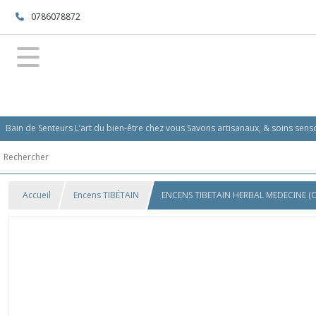
0786078872
Bain de Senteurs L’art du bien-être chez vous Savons artisanaux, & soins se
Accueil
Encens TIBÉTAIN
ENCENS TIBETAIN HERBAL MEDECINE (Or