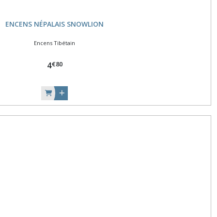
ENCENS NÉPALAIS SNOWLION
Encens Tibétain
€
80
4