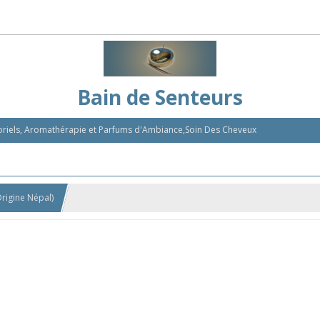
Bain de Senteurs
nsoriels, Aromathérapie et Parfums d'Ambiance,Soin Des Cheveux
igine Népal)