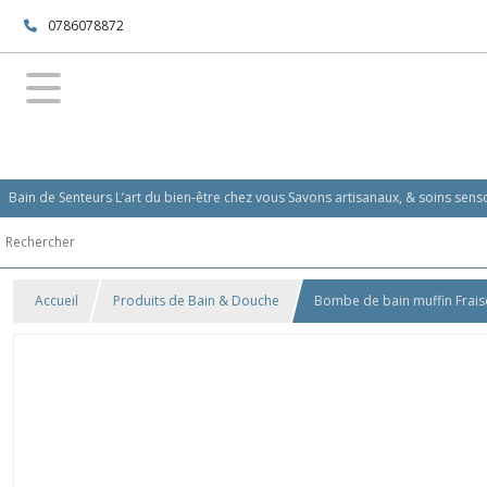
0786078872
Bain de Senteurs L’art du bien-être chez vous Savons artisanaux, & soins se
Accueil
Produits de Bain & Douche
Bombe de bain muffin Frais