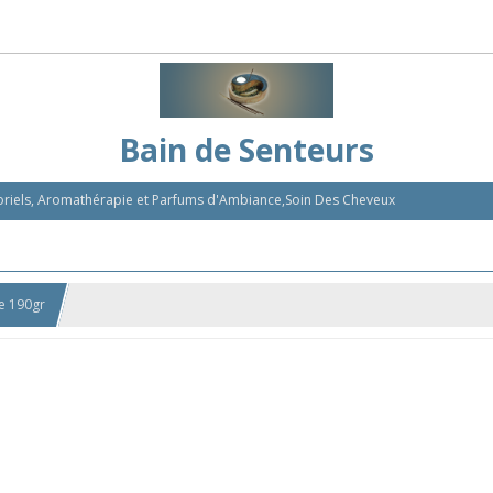
Bain de Senteurs
nsoriels, Aromathérapie et Parfums d'Ambiance,Soin Des Cheveux
e 190gr