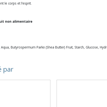
 le corps et l’esprit.
duit non alimentaire
qua, Butyrospermum Parkii (Shea Butter) Fruit, Starch, Glucose, Hydrog
é par