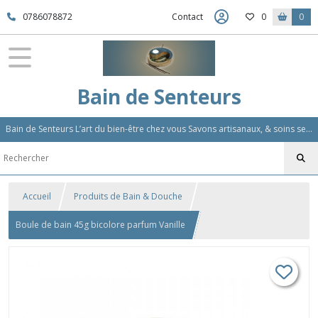
0786078872
Contact
0
0
Bain de Senteurs
Bain de Senteurs L’art du bien-être chez vous Savons artisanaux, & soins sensoriels, Aromathérapie et Parfums d'Ambiance,Soin Des Cheveux
Accueil
Produits de Bain & Douche
Boule de bain 45g bicolore parfum Vanille