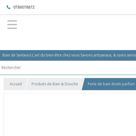
0786078872
Bain de Senteurs L’art du bien-être chez vous Savons artisanaux, & soins se
Accueil
Produits de Bain & Douche
Perle de bain étoile parfum 