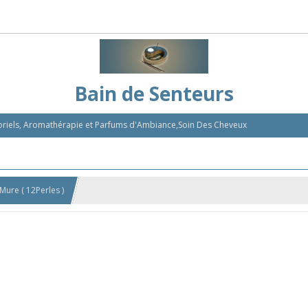
Bain de Senteurs
nsoriels, Aromathérapie et Parfums d'Ambiance,Soin Des Cheveux
Mure ( 12Perles )