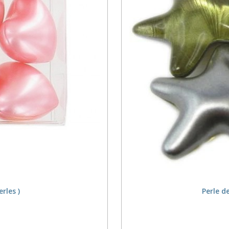
rles )
Perle d