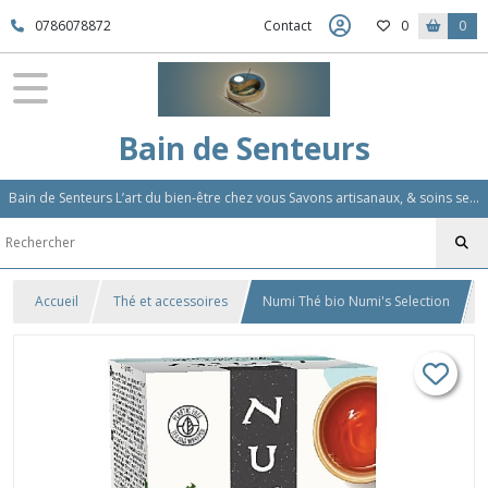
0786078872
Contact
0
0
Bain de Senteurs
Bain de Senteurs L’art du bien-être chez vous Savons artisanaux, & soins sensoriels, Aromathérapie et Parfums d'Ambiance,Soin Des Cheveux
Accueil
Thé et accessoires
Numi Thé bio Numi's Selection