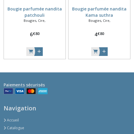
Bougie parfumée nandita
Bougie parfumée nandita
patchouli
Kama suthra
Bougies, Cire,
Bougies, Cire,
€
80
€
80
6
4
Paiements sécurisés
Navigation
Accueil
Catalogue