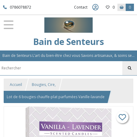
0786078872
Contact
0
0
Bain de Senteurs
Bain de Senteurs L’art du bien-être chez vous Savons artisanaux, & soins sensoriels, Aromathérapie et Parfums d'Ambiance,Soin Des Cheveux
Accueil
Bougies, Cire,
Lot de 6 bougies chauffe-plat parfumées Vanille-lavande