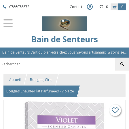
0786078872
Contact
0
0
Bain de Senteurs
Bain de Senteurs L’art du bien-être chez vous Savons artisanaux, & soins sensoriels, Aromathérapie et Parfums d'Ambiance,Soin Des Cheveux
Accueil
Bougies, Cire,
Bougies Chauffe-Plat Parfumées - Violette