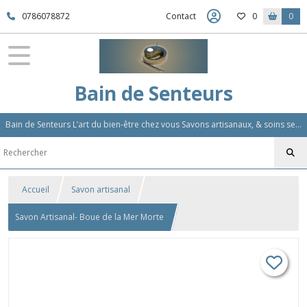
0786078872
Contact
0
0
Bain de Senteurs
Bain de Senteurs L’art du bien-être chez vous Savons artisanaux, & soins sensoriels, Aromathérapie et Parfums d'Ambiance,Soin Des Cheveux
Accueil
Savon artisanal
Savon Artisanal- Boue de la Mer Morte