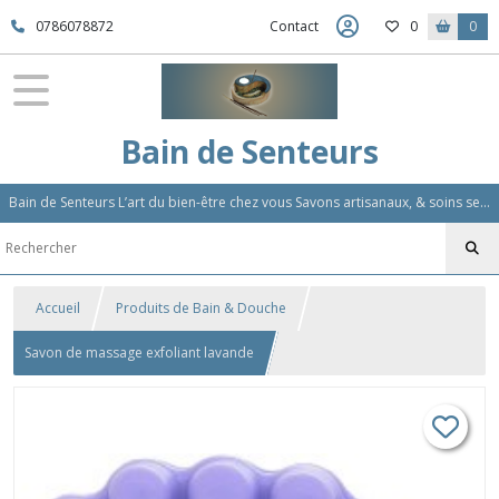
0786078872
Contact
0
0
Bain de Senteurs
Bain de Senteurs L’art du bien-être chez vous Savons artisanaux, & soins sensoriels, Aromathérapie et Parfums d'Ambiance,Soin Des Cheveux
Accueil
Produits de Bain & Douche
Savon de massage exfoliant lavande