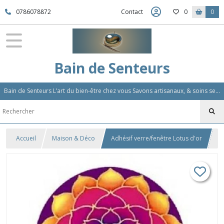
0786078872
Contact
0
0
Bain de Senteurs
Bain de Senteurs L’art du bien-être chez vous Savons artisanaux, & soins sensoriels, Aromathérapie et Parfums d'Ambiance,Soin Des Cheveux
Accueil
Maison & Déco
Adhésif verre/fenêtre Lotus d'or