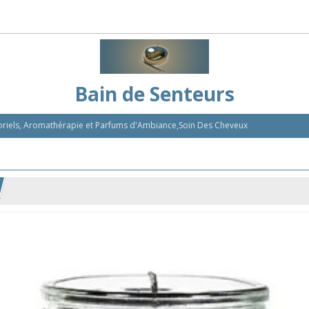
Bain de Senteurs
nsoriels, Aromathérapie et Parfums d'Ambiance,Soin Des Cheveux