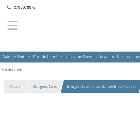
0786078872
Bain de Senteurs L’art du bien-être chez vous Savons artisanaux, & soins se
Accueil
Bougies, Cire,
Bougie stéarine parfumée Black Forest