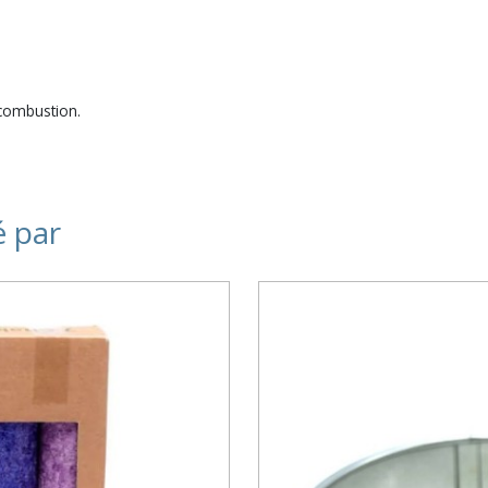
 combustion.
é par