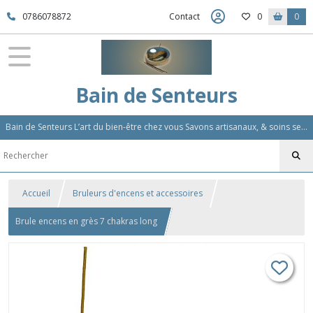
0786078872
Contact
0
0
Bain de Senteurs
Bain de Senteurs L’art du bien-être chez vous Savons artisanaux, & soins sensoriels, Aromathérapie et Parfums d'Ambiance,Soin Des Cheveux
Accueil
Bruleurs d'encens et accessoires
Brule encens en grès 7 chakras long