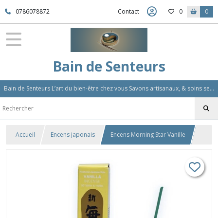
0786078872
Contact
0
0
Bain de Senteurs
Bain de Senteurs L’art du bien-être chez vous Savons artisanaux, & soins sensoriels, Aromathérapie et Parfums d'Ambiance,Soin Des Cheveux
Accueil
Encens japonais
Encens Morning Star Vanille